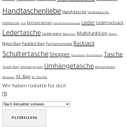
Handtaschenliebe
Handytasche
Henkeltasche
Leder
Lederrucksack
Kettenriemen
Hüfttasche
Jute
kleines Portemonnaie
Ledertasche
Multifunktion
Lederware
Metallisch
Nieten
Rucksack
Nylon Bag
Padded Bag
Portemonnaie
Schultertasche
Tasche
Shopper
Strandkorb
Strandtasche
Umhängetasche
Teddy Bag
Umhängegurt
Veloursleder
XL Bag
XL Tasche
Wildleder
Wir haben rodukte für dich
FILTERS
CLOSE