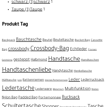
schwarz (1)
schwarz
1
Taupe (1)
Taupe
1
Produkt Tag
Bauchtasche
Beuteltasche
Beutel
Backpack
Bucket Bag
Cassette
Crossbody-Bag
crossbody
Echtleder
Bag
Fransen
Handtasche
gesteppt
Halbmond
Handtaschen
Geldbörse
Handtaschenliebe
Handytasche
Henkeltasche
Leder
Lederrucksack
Kettenriemen
Hüfttasche
Jute
kleines Portemonnaie
Ledertasche
Multifunktion
Lederware
Metallisch
Nieten
Rucksack
Nylon Bag
Padded Bag
Portemonnaie
Schultertasche
Tasche