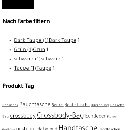
FILTER
Nach Farbe filtern
Dark Taupe (1)
Dark Taupe
1
Grün (1)
Grün
1
schwarz (1)
schwarz
1
Taupe (1)
Taupe
1
Produkt Tag
Bauchtasche
Beuteltasche
Beutel
Backpack
Bucket Bag
Cassette
Crossbody-Bag
crossbody
Echtleder
Bag
Fransen
Handtasche
gesteppt
Halbmond
Handtaschen
Geldbörse